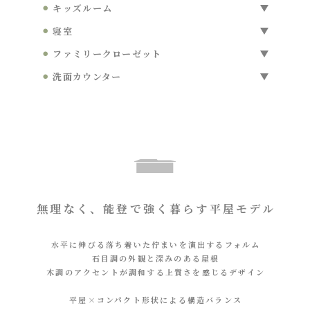
リビングをはじめとする各室と繋がっているテラス
⚫︎ キッズルーム
は、ただの外空間ではなく、暮らしの中にあります。
視線をやわらかく遮る窓の設計で、安心も、プライバ
室内外の広がりを生み、日常の時間をより豊かにしま
⚫︎ 寝室
シーも守られたキッズルーム。子どもが小さいうち
す。
少し高くした天井と、間接照明のやさしい明かりが、
は、ひとつの大きな空間として。成長したら、ふたつ
⚫︎ ファミリークローゼット
毎日の暮らしを心地よく整えます。明るすぎない、こ
の部屋に分けて使うこともできます。
朝目覚めたらそのままファミリークローゼットで身支
の落ち着きがちょうどいい、そんな時間をやさしく整
⚫︎ 洗面カウンター
度ができます。寝室と直接繋がっていて収納計画も充
える寝室です。
ワンフロアだから、回り込むこともなく、家の中を自
実。一連の流れが繋がることで暮らしがグッと軽くな
然に行き来できます。洗う、しまう、整える。家事
ります。
も、暮らしも、短い動きで完結していく水回りの設計
です。
無理なく、能登で強く暮らす平屋モデル
水平に伸びる落ち着いた佇まいを演出するフォルム
石目調の外観と深みのある屋根
木調のアクセントが調和する上質さを感じるデザイン
平屋×コンパクト形状による構造バランス