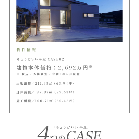
物件情報
ちょうどいい平屋 CASE02
建物本体価格：2,692万円
※
※ 税込・外構費別・令和8年5月現在
土地面積／211.38㎡（63.94坪）
延床面積／ 97.98㎡（29.63坪）
施工面積／100.71㎡（30.46坪）