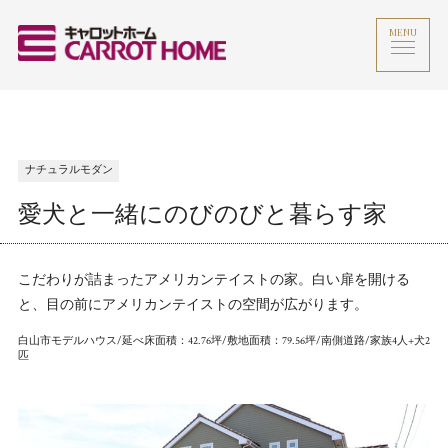
MENU
ナチュラルモダン
愛犬と一緒にのびのびと暮らす家
こだわりが詰まったアメリカンテイストの家。白い扉を開ける
と、目の前にアメリカンテイストの空間が広がります。
白山市モデルハウス/延べ床面積：42.76坪/敷地面積：79.56坪/南側道路/家族4人+犬2
匹