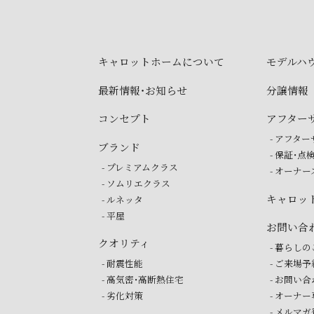
キャロットホームに
ついて
モデルハ
最新情報・お知らせ
分譲情報
コンセプト
アフター
- アフタ
ブランド
- 保証・点
- プレミアムクラス
- オーナ
- ソムリエクラス
キャロッ
- ルネッタ
- 平屋
お問い合
クオリティ
- 暮らし
- 耐震性能
- ご来場
- 高気密・高断熱住宅
- お問い
- 劣化対策
- オーナ
- メルマ