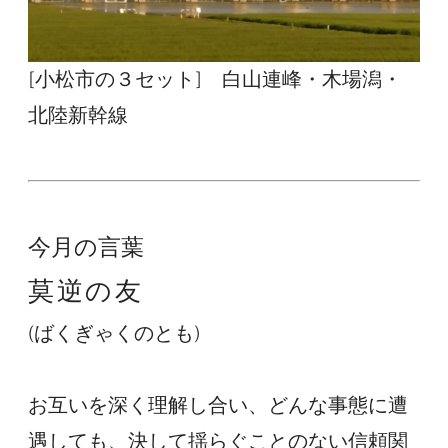
[小松市の３セット]　白山連峰・木場潟・
北陸新幹線
今月の言葉
莫逆の友
(ばくぎゃくのとも)
お互いを深く理解し合い、どんな事態に遭
遇しても、決して揺らぐことのない信頼関