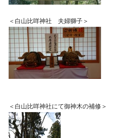
＜白山比咩神社　夫婦獅子＞
＜白山比咩神社にて御神木の補修＞