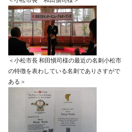
＜小松市長　和田愼司様＞
＜小松市長 和田愼司様の最近の名刺小松市
の特徴を表わしている名刺でありさすがで
ある＞