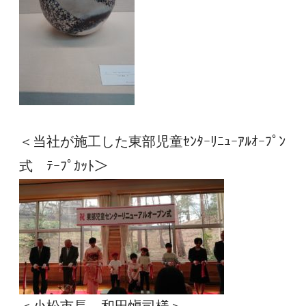
＜当社が施工した東部児童ｾﾝﾀｰﾘﾆｭｰｱﾙｵｰﾌﾟﾝ
式　ﾃｰﾌﾟｶｯﾄ＞