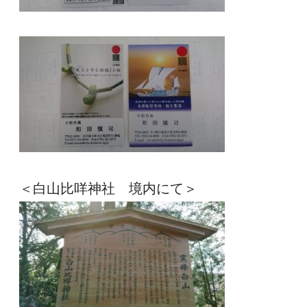
＜白山比咩神社　境内にて＞