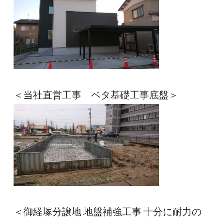
＜当社直営工事　ベタ基礎工事底盤＞
＜御経塚分譲地 地盤補強工事 十分に耐力の