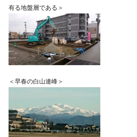
有る地盤層である＞
＜早春の白山連峰＞