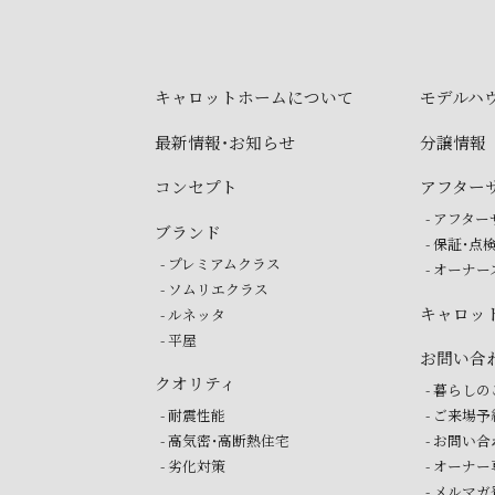
キャロットホームに
ついて
モデルハ
最新情報・お知らせ
分譲情報
コンセプト
アフター
- アフタ
ブランド
- 保証・点
- プレミアムクラス
- オーナ
- ソムリエクラス
キャロッ
- ルネッタ
- 平屋
お問い合
クオリティ
- 暮らし
- 耐震性能
- ご来場
- 高気密・高断熱住宅
- お問い
- 劣化対策
- オーナ
- メルマ