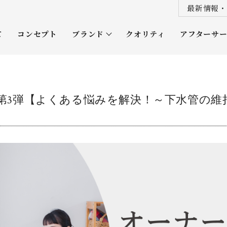
最新情報・
て
コンセプト
ブランド
クオリティ
アフターサ
プレミアムクラス
オーナー
ソムリエクラス
ルネッタ
第3弾【よくある悩みを解決！～下水管の維
平屋