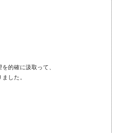
望を的確に汲取って、
りました。