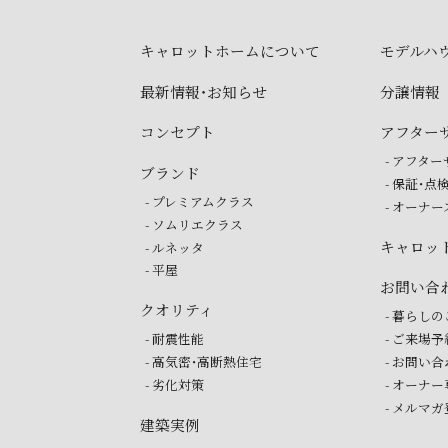
キャロットホームに
ついて
モデルハ
最新情報・お知らせ
分譲情報
コンセプト
アフター
- アフタ
ブランド
- 保証・点
- プレミアムクラス
- オーナ
- ソムリエクラス
キャロッ
- ルネッタ
- 平屋
お問い合
クオリティ
- 暮らし
- 耐震性能
- ご来場
- 高気密・高断熱住宅
- お問い
- 劣化対策
- オーナ
- メルマ
建築実例