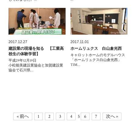
2017.12.27
2017.11.01
建設業の現場を知る 【工業高
ホームリュクス 白山倉光西
校生の体験学習】
キャロットホームのモデルハウス
「ホームリュクス白山倉光西」
平成29年12月19日
TIM…
小松能美建設業協会と加賀建設業
協会で石川県…
5
« 前へ
1
2
3
4
6
7
次へ »