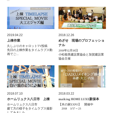
2019.04.22
2018.12.26
上棟作業
めざせ 現場のプロフェッショ
ナル
久しぶりのキャロットTV投稿
先日の上棟作業をタイムラプス動
2018年12月18日
画でご…
小松能美建設業協会と加賀建設業
協会主催
2018.07.10
2018.03.22
ホームリュクス八日市 上棟
maiking HOME LUXE新保本
ホームリュクス八日市
【木の家EXPO】 開催中
建て方の様子をタイムラプス撮影
2018 3/17～25
してみました。…
…