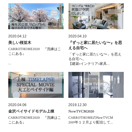
2020.04.12
2020.04.10
美しい桜並木
『ずっと家に居たいな〜』を思
える自宅へ
CARROTHOME2020 『洗練はこ
こにある』
「ずっと家に居たいな〜」を思え
る自宅へ。
…
【建築×インテリア×家具…
2020.04.06
2019.12.30
金沢ベイサイドモデル上棟
NewTVCM2020
CARROTHOME2020 『洗練はこ
CARROTHOMEのNewTVCM
こにある』
2019年１２月より配信して…
…