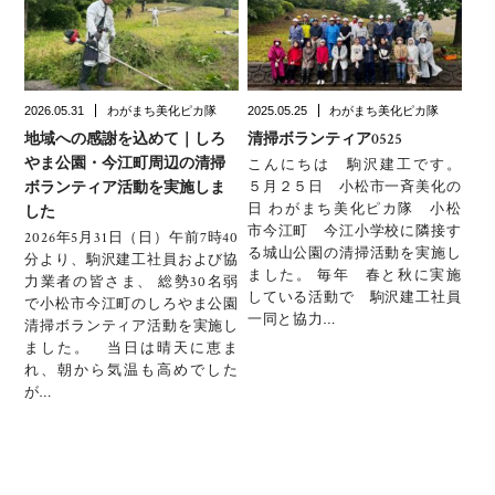
2026.05.31
わがまち美化ピカ隊
2025.05.25
わがまち美化ピカ隊
地域への感謝を込めて｜しろ
清掃ボランティア0525
やま公園・今江町周辺の清掃
こんにちは 駒沢建工です。
５月２５日 小松市一斉美化の
ボランティア活動を実施しま
日 わがまち美化ピカ隊 小松
した
市今江町 今江小学校に隣接す
2026年5月31日（日）午前7時40
る城山公園の清掃活動を実施し
分より、駒沢建工社員および協
ました。 毎年 春と秋に実施
力業者の皆さま、 総勢30名弱
している活動で 駒沢建工社員
で小松市今江町のしろやま公園
一同と協力…
清掃ボランティア活動を実施し
ました。 当日は晴天に恵ま
れ、朝から気温も高めでした
が…