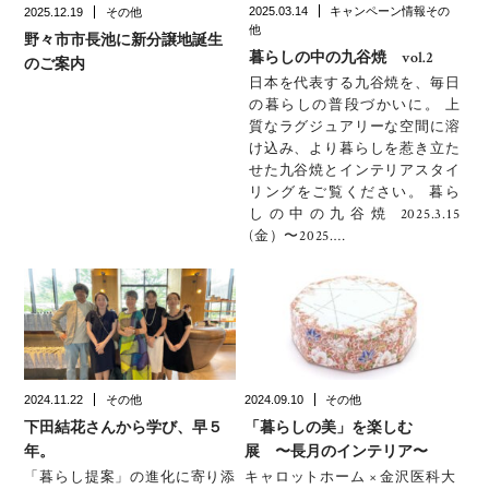
2025.03.14
キャンペーン情報その
2025.12.19
その他
他
野々市市長池に新分譲地誕生
暮らしの中の九谷焼 vol.2
のご案内
日本を代表する九谷焼を、毎日
の暮らしの普段づかいに。 上
質なラグジュアリーな空間に溶
け込み、より暮らしを惹き立た
せた九谷焼とインテリアスタイ
リングをご覧ください。 暮ら
しの中の九谷焼 2025.3.15
(金）〜2025.…
2024.11.22
その他
2024.09.10
その他
下田結花さんから学び、早５
「暮らしの美」を楽しむ
年。
展 〜長月のインテリア〜
「暮らし提案」の進化に寄り添
キャロットホーム × 金沢医科大