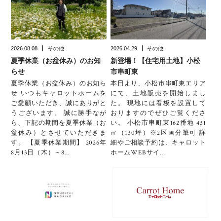
2026.08.08
その他
2026.04.29
その他
夏季休業（お盆休み）のお知
新登場！【住宅用土地】小松
らせ
市串町東
夏季休業（お盆休み）のお知ら
本日より、小松市串町東エリア
せ いつもキャロットホームを
にて、土地販売を開始しまし
ご愛顧いただき、誠にありがと
た。 現地には看板を設置して
うございます。 誠に勝手なが
おりますのでぜひご覧くださ
ら、下記の期間を夏季休業（お
い。 小松市串町東162番地 431
盆休み）とさせていただきま
㎡（130坪）※2区画分筆可 詳
す。 【夏季休業期間】 2026年
細やご相談予約は、キャロット
8月13日（木）～8…
ホームWEBサイ…