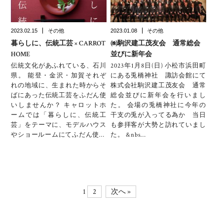
2023.02.15
その他
2023.01.08
その他
暮らしに、伝統工芸 × CARROT
㈱駒沢建工茂友会 通常総会
HOME
並びに新年会
伝統文化があふれている、石川
2023年1月8日(日) 小松市浜田町
県。 能登・金沢・加賀それぞ
にある兎橋神社 諏訪会館にて
れの地域に、生まれた時からそ
株式会社駒沢建工茂友会 通常
ばにあった伝統工芸をふだん使
総会並びに新年会を行いまし
いしませんか？ キャロットホ
た。 会場の兎橋神社に今年の
ームでは「暮らしに、伝統工
干支の兎が入ってる為か 当日
芸」をテーマに、モデルハウス
も参拝客が大勢と訪れていまし
やショールームにてふだん使…
た。 &nbs…
1
2
次へ »