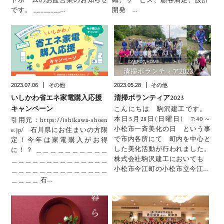
です。 ________…
開発 …
2023.07.06
その他
2023.05.28
その他
いしかわ省エネ家電購入応援
清掃ボランティア2023
キャンペーン
こんにちは 駒沢建工です。
本日5月28日(日曜日) 7:40～
引用元：https://ishikawa-shoen
小松市一斉美化の日 という事
e.jp/ 石川県にお住まいの方限
で市内各所にて 町内を中心と
定！今年は家電購入がお得
した美化活動が行われました。
に！？ ＿＿＿＿＿＿＿＿＿＿
株式会社駒沢建工においても
＿＿＿＿＿＿＿＿＿＿＿＿＿＿
小松市今江町の小松市立今江…
＿＿＿＿＿＿＿＿＿＿＿＿＿＿
＿＿＿＿ 石…