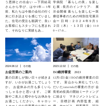
う恩師との出会い —下田結花
学病院 「暮らしの美」を楽し
さんから学び、はや5年— 5年
む展 -長月のインテリア- 展
前、私たちは今後の会社の行く
示会開催 暮らしを楽しむー医
末に行き詰まりを感じていまし
療従事者のための特別住宅展示
た。住宅の受注も順調で、良い
会ー 日 時：２０２４年９月１
お客様にもスタッフにも恵まれ
２日（木）・１３日（金）11:0
て、それなりに実績もあ…
0～17:0…
2024.08.12
その他
2023.12.02
その他
お盆営業のご案内
ISO維持審査 2023
夏の日差しが強い日々が続きま
12月1日(金) ISOの維持審査の日
すが、いかがお過ごしでしょう
です。 富山から来社していた
か。 お盆休みの方も多くいら
だいたintertekの審査の方が 会
っしゃるかと思います。 ご家
長初め役員の開始ミーティング
族やご友人と穏やかなお休みを
に始まり マネジメントレビュ
お過ごしください。 キャロッ
ー、目標計画 内部監査、組
トホームのお盆営業のお知らせ
織、サービス、顧客満足、設計