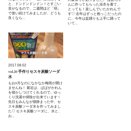
と、ドンドンドンドン！とすごい
んに作ってもらった浴衣を着て、
音がなるので、二週間ほど「弱」
とっても！楽しんでいたかれんで
で使い続けてみましたが、どうも
す♡ 去年はずっと抱っこだったの
良くなら…
に、今年は盆踊りも上手に踊って
いて…
2017.08.02
vol.20 手作りセスキ炭酸ソーダ
水
もお8月なのになかなか梅雨が開け
ませんね！ 最近は、ぱぱがかれん
を寝かしつけてくれるので、ゆっ
くり洗濯や掃除が出来ています！
先日もみんなが寝静まった中、セ
スキ炭酸ソーダ水を作ってみまし
た♡ セスキ炭酸ソーダに、水と、
お…