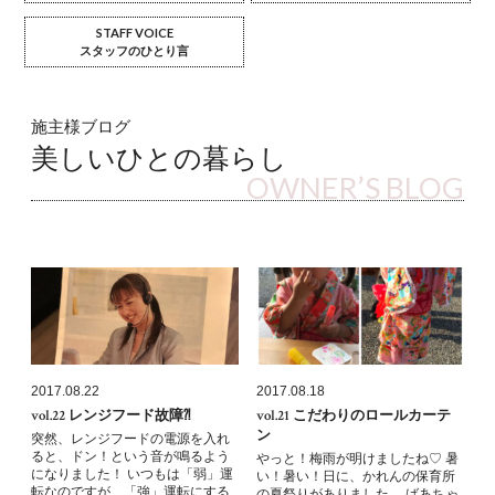
STAFF VOICE
スタッフのひとり言
施主様ブログ
美しいひとの暮らし
OWNER’S BLOG
2017.08.22
2017.08.18
vol.22 レンジフード故障⁈
vol.21 こだわりのロールカーテ
ン
突然、レンジフードの電源を入れ
ると、ドン！という音が鳴るよう
やっと！梅雨が明けましたね♡ 暑
になりました！ いつもは「弱」運
い！暑い！日に、かれんの保育所
転なのですが、「強」運転にする
の夏祭りがありました。 ばあちゃ