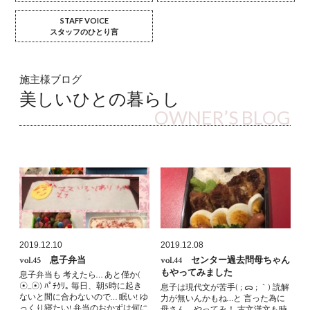
STAFF VOICE
スタッフのひとり言
施主様ブログ
美しいひとの暮らし
OWNER’S BLOG
2019.12.10
2019.12.08
vol.45 息子弁当
vol.44 センター過去問母ちゃん
もやってみました
息子弁当も 考えたら… あと僅か(
☉_☉) ﾊﾟﾁｸﾘ｡ 毎日、朝5時に起き
息子は現代文が苦手( ; ᯅ ; ｀) 読解
ないと間に合わないので… 眠い! ゆ
力が無いんかもね…と 言った為に
っくり寝たい! 弁当のおかずは何に
母さん、やってみ！ 古文漢文も時