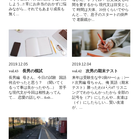
しよう…!! 常にお弁当のおかずに悩
間を要するから 現代文は目安とし
みながら… それでもあまり成長も
て 時間は大体、20分くらいでやら
無く…
んと… で、息子のスタートの掛声
で 老眼鏡か…
2019.12.05
2019.12.04
vol.43 長男の模試
vol.42 次男の期末テスト
長男編 母さん、今日の試験 国語
来年は受験生な中2病ﾊｧ━(-д-；)━
何点やったと思う？ （聞いてく
ｧ 次男編 母ちゃん、俺 英語（期末
るって事は良かったやろ…） 苦手
テスト）勝ったわ(ง •̀_•́)ง‼ リスニ
な現代文が今回は相性あってん
ングでわからんかったから 全部の
て… 恋愛の話しや… &nb…
記号を（ア）にしたんや… 友達は
（イ）にしたらしい… 賢い友達
が、…