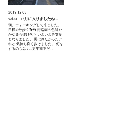
2019.12.03
vol.41 12月に入りましたね…
朝、ウォーキングして来ました。
目標30分歩く👣👣 街路樹の色鮮や
かな葉も抜け落ち いよいよ冬支度
となりました。 風は冷たかったけ
れど 気持ち良く歩けました。 何を
するのも怠く…更年期中だ…