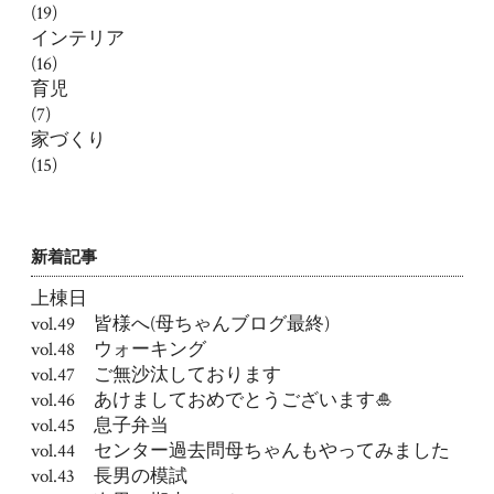
(19)
インテリア
(16)
育児
(7)
家づくり
(15)
新着記事
上棟日
vol.49 皆様へ(母ちゃんブログ最終)
vol.48 ウォーキング
vol.47 ご無沙汰しております
vol.46 あけましておめでとうございます🎍
vol.45 息子弁当
vol.44 センター過去問母ちゃんもやってみました
vol.43 長男の模試