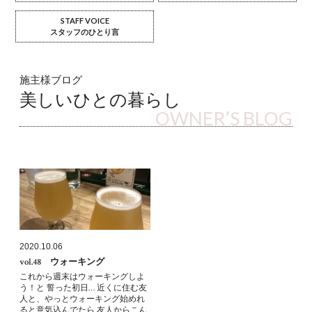
STAFF VOICE
スタッフのひとり言
施主様ブログ
美しいひとの暮らし
OWNER’S BLOG
2020.10.06
vol.48 ウォーキング
これから週末はウォーキングしよ
う！と 誓った初日… 近くに住む友
人と、やっとウォーキング始めれ
ると意気込んでたら 友人からこん