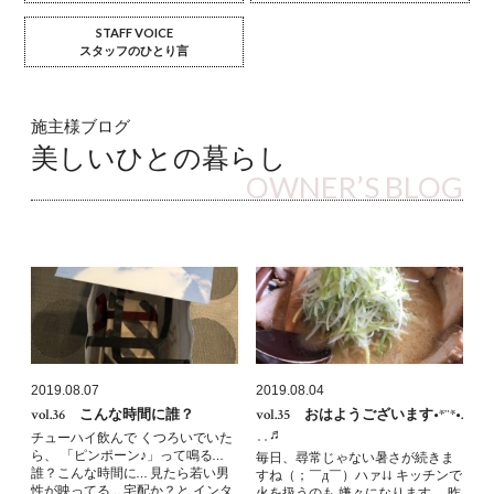
STAFF VOICE
スタッフのひとり言
施主様ブログ
美しいひとの暮らし
OWNER’S BLOG
2019.08.07
2019.08.04
vol.36 こんな時間に誰？
vol.35 おはようございます•*¨*•.
¸¸♬︎
チューハイ飲んで くつろいでいた
ら、 「ピンポーン♪」って鳴る…
毎日、尋常じゃない暑さが続きま
誰？こんな時間に… 見たら若い男
すね（；￣д￣）ハァ↓↓ キッチンで
性が映ってる… 宅配か？と インタ
火を扱うのも 嫌々になります。 昨