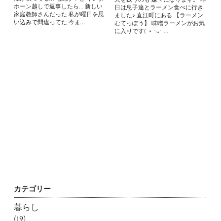
ホーン越しで返事したら… 新しい
日は息子達とラーメン食べに行き
家庭教師さんだった 私が曜日を思
ました♪ 直江町にある 【ラーメン
い込みで間違ってた 今ま…
むてっぽう】 味噌ラーメンがお気
に入りです( ﹡･ᴗ･ …
カテゴリー
暮らし
(19)