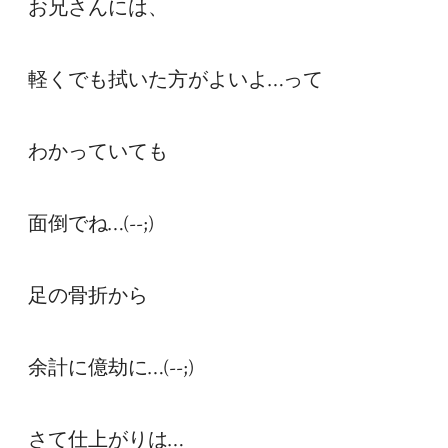
お兄さんには、

軽くでも拭いた方がよいよ…って

わかっていても

面倒でね…(--;)

足の骨折から

余計に億劫に…(--;)

さて仕上がりは…
