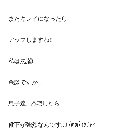
またキレイになったら

アップしますね!!

私は洗濯!!

余談ですが…

息子達…帰宅したら

靴下が強烈なんです…( •́ฅฅ•̀ )ｸﾁｬｨ
