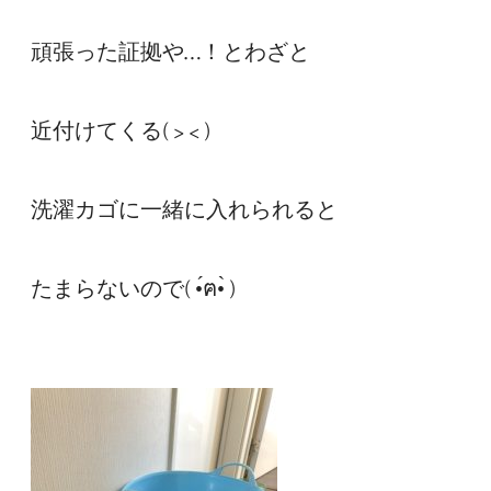
頑張った証拠や…！とわざと

近付けてくる( > < )

洗濯カゴに一緒に入れられると

たまらないので( •́ฅ•̀ )