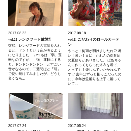
2017.08.22
2017.08.18
vol.22 レンジフード故障⁈
vol.21 こだわりのロールカーテ
ン
突然、レンジフードの電源を入れ
ると、ドン！という音が鳴るよう
やっと！梅雨が明けましたね♡ 暑
になりました！ いつもは「弱」運
い！暑い！日に、かれんの保育所
転なのですが、「強」運転にする
の夏祭りがありました。 ばあちゃ
と、ドンドンドンドン！とすごい
んに作ってもらった浴衣を着て、
音がなるので、二週間ほど「弱」
とっても！楽しんでいたかれんで
で使い続けてみましたが、どうも
す♡ 去年はずっと抱っこだったの
良くなら…
に、今年は盆踊りも上手に踊って
いて…
2017.07.24
2017.05.24