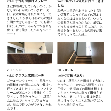
vol.19 手作り虫除けスプレー
vol.11 親子バス遠足に行ってきま
した
まだ梅雨明けしていないのに、か
なり暑い日が続いています！ 先
親子バス遠足がありました！ 新し
日、友達家族と海賊公園に行って
い保育所になって初めての遠足！
きました！ かれんは初めての海賊
みんなのぱぱままもいて、いつも
公園に大はしゃぎ♡ とっても暑い
の雰囲気と違ったからか、最初は
日だったので、みんなでかき氷を
ずっとまま抱っこ！でしたが、 お
食べ、青く染まったベロをべーー
弁当を食べるといつもの調子が出
ーー！…
てきたようで… 大好…
2017.05.18
2017.05.16
vol.10 テラスと玄関ポーチ
vol.9 GW振り返り♩
ゴールデンウィーク中、旦那さん
GWは、旦那さんが田植えで大忙し
の田植えの合間にみんなで牧場へ
だったので、 かれんも頑張ってお
行ってきました！ ここのソフトク
手伝い！笑 初めての田植え機！ じ
リームがほんっと！美味しくて♡
いちゃんと一緒に乗って田植えで
♡ すごい行列だったので、旦那さ
きたね！笑 こどもの日は能登お
んに並んでもらって…♡ まだま
里に行っていとこと水遊び♡ ばあ
だ、並んで待つのができないかれ
ちゃん達が採って…
んです…