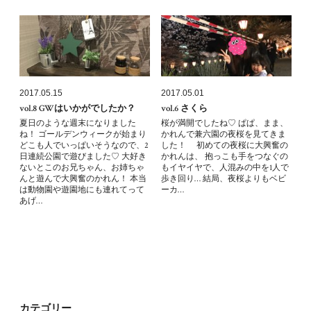
2017.05.15
2017.05.01
vol.8 GWはいかがでしたか？
vol.6 さくら
夏日のような週末になりました
桜が満開でしたね♡ ぱぱ、まま、
ね！ ゴールデンウィークが始まり
かれんで兼六園の夜桜を見てきま
どこも人でいっぱいそうなので、2
した！ 初めての夜桜に大興奮の
日連続公園で遊びました♡ 大好き
かれんは、 抱っこも手をつなぐの
ないとこのお兄ちゃん、お姉ちゃ
もイヤイヤで、人混みの中を1人で
んと遊んで大興奮のかれん！ 本当
歩き回り… 結局、夜桜よりもベビ
は動物園や遊園地にも連れてって
ーカ…
あげ…
カテゴリー