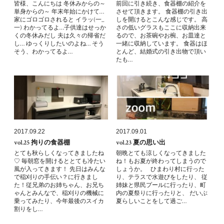
皆様、こんにちは 冬休みからの～
前回に引き続き、食器棚の紹介を
単身からの～ 年末年始にかけて…
させて頂きます。 食器棚の引き出
家にゴロゴロされると イラッ(一_
しを開けるとこんな感じです。 高
一) わかってるよ…子供達はせっか
さの低いグラスもここに収納出来
くの冬休みだし 夫は久々の帰省だ
るので、お茶碗やお椀、お皿達と
し… ゆっくりしたいのよね… そう
一緒に収納しています。 食器はほ
そう、わかってるよ…
とんど、結婚式の引き出物で頂い
たも…
2017.09.22
2017.09.01
vol.25 拘りの食器棚
vol.23 夏の思い出
とても秋らしくなってきましたね
朝晩とても涼しくなってきました
♡ 毎朝窓を開けるととても冷たい
ね！もお夏が終わってしまうので
風が入ってきます！ 先日はみんな
しょうか。 ひまわり村に行った
で稲刈りの手伝い？に行きまし
り、テラスで水遊びをしたり、 従
た！従兄弟のお姉ちゃん、お兄ち
姉妹と県民プールに行ったり、町
ゃんとみんなで、稲刈りの機械に
内の夏祭りに行ったりと、 だいぶ
乗ってみたり、今年最後のスイカ
夏らしいことをして過ご…
割りをし…