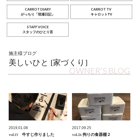
CARROT DIARY
CARROT TV
がっちり「現場日記」
キャロットTV
STAFF VOICE
スタッフのひとり言
施主様ブログ
美しいひと [家づくり]
OWNER’S BLOG
2019.01.08
2017.09.25
vol.15 牛すじ作りました
vol.26 拘りの食器棚２