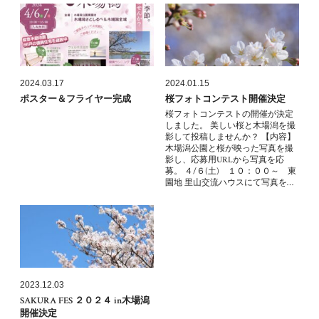
2024.03.17
2024.01.15
ポスター＆フライヤー完成
桜フォトコンテスト開催決定
桜フォトコンテストの開催が決定
しました。 美しい桜と木場潟を撮
影して投稿しませんか？ 【内容】
木場潟公園と桜が映った写真を撮
影し、応募用URLから写真を応
募。 ４/６(土) １０：００～ 東
園地 里山交流ハウスにて写真を…
2023.12.03
SAKURA FES ２０２４ in木場潟
開催決定