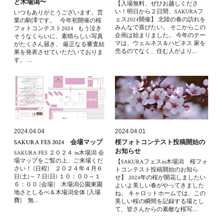
と木場潟〜
【入場無料、ぜひお越しくださ
い！明日から２日間、SAKURAフ
いつもありがとうございます。営
ェス2024開催】 北陸の春の訪れを
業の駒澤です。 今年初開催の桜
みんなで喜びたい。 そこからこの
フォトコンテスト2024 もう泣き
企画は始まりました。 今年のテー
そうなくらいに、素晴らしい写真
マは、ウェルネス＆ハピネス 家を
がたくさん届き、 厳正なる審査結
売るのでなく、住む人がより…
果を発表させていただいておりま
す。 …
2024.04.04
2024.04.01
SAKURA FES 2024 会場マップ
桜フォトコンテスト投稿開始の
お知らせ
SAKURA FES ２０２４ in木場潟 会
場マップをご覧の上、ご来場くだ
【SAKURAフェスin木場潟 桜フォ
さい！ [日程] ２０２４年４月６
トコンテスト投稿開始のお知ら
日(土)～７日(日) １０：００～１
せ】 2024年の桜が開花しましたい
６：００ [会場] 木場潟公園東園
よいよ美しい春がやってきました
地さとしるべ＆木場潟全体 [入場
ね。 キャロットホームでは、この
費] 無…
美しい桜の瞬間を記録する場とし
て、皆さんからの素敵な桜写…