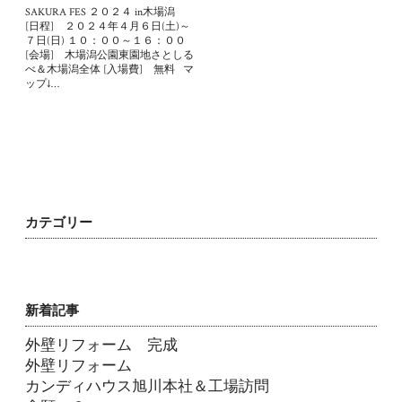
SAKURA FES ２０２４ in木場潟
[日程] ２０２４年４月６日(土)～
７日(日) １０：００～１６：００
[会場] 木場潟公園東園地さとしる
べ＆木場潟全体 [入場費] 無料 マ
ップ↓…
カテゴリー
新着記事
外壁リフォーム 完成
外壁リフォーム
カンディハウス旭川本社＆工場訪問