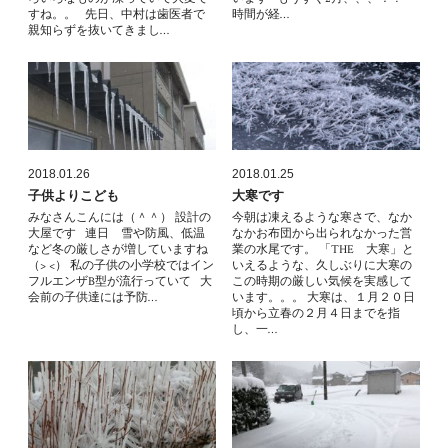
すね。。 先日、中村は歯医者で
時間が経…
親知らずを抜いてきまし…
2018.01.26
2018.01.25
子供よりこども
大寒です
みなさんこんには（＾＾） 設計の
今朝は凍えるような寒さで、なか
大屋です 連日 雪や防風、低温
なかお布団から出られなかった営
など冬の厳しさが増していますね
業の水尾です。 「THE 大寒」と
（> <） 私の子供の小学校ではイン
いえるような、久しぶりに大寒の
フルエンザB型が流行っていて 大
この時期の厳しい気候を実感して
会前の子供達には予防…
います。。。 大寒は、１月２０日
頃から立春の２月４日までを指
し、一…