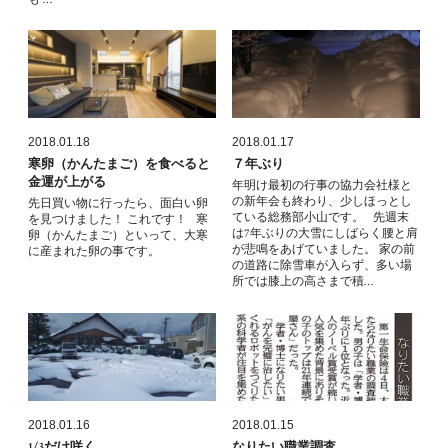
2018.01.18
2018.01.17
寒卵（かんたまご）を食べると
７年ぶり
金運が上がる
年明け最初の行事の協力会社様と
の新年会も終わり、少しほっとし
先日買い物に行ったら、面白い卵
ている総務部小山です。 先週末
を見つけました！ これです！ 寒
は7年ぶりの大雪にしばらく腰と肩
卵（かんたまご）といって、大寒
が悲鳴をあげていました。 家の前
に産まれた卵の事です。
の道路に除雪車が入らず、多い場
所では膝上の高さまで積…
2018.01.16
2018.01.15
1/3だけ咲く
なりたい職業調査