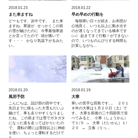
2018.01.23
2018.01.22
また来ますね
早め早めの行動を
どーもです、浜中です。 また来
毎朝寒い日々が続き、お布団が
ますね、寒波が せっかくこの前
心地良く、いつも以上に動き出す
の雪が融けたのに 今季最強寒波
のが遅くなってきている橋本です
とか言ってたので 頭が痛いで
(><) 起きてすぐ行動！ができない
す・・・ かなり気温下がるみた
ので、いつものんびりする時間も
い…
計算しながら…
2018.01.20
2018.01.19
風邪予防
大寒
こんにちは。設計部の田中です。
寒いの苦手な田島です…。 ２０１
先日までに積もった大雪もだいぶ
８年の大寒は１月２０日（土）で
融けて、車も走りやすくなりまし
す。 大寒を前後の二十四節気で並
たね。 この前までは雪でガタガタ
べてみると、 小寒（しょうかん）
になった道を走ってばかりいたの
で１/５ → 大寒（だいかん）１/
で、 運転の際には普段以上に神経
２０ → 立春（りっ…
を使い、ちょっと運転するだけで
も …