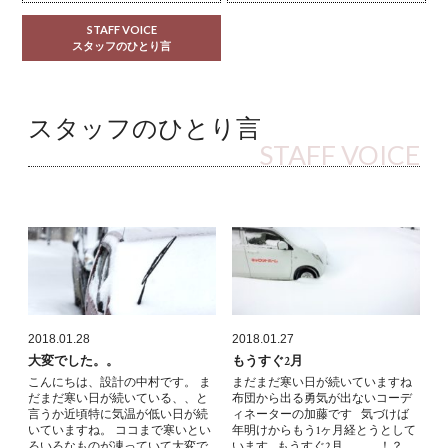
STAFF VOICE
スタッフのひとり言
スタッフのひとり言
STAFF VOICE
2018.01.28
2018.01.27
大変でした。。
もうすぐ2月
こんにちは、設計の中村です。 ま
まだまだ寒い日が続いていますね
だまだ寒い日が続いている、、と
布団から出る勇気が出ないコーデ
言うか近頃特に気温が低い日が続
ィネーターの加藤です 気づけば
いていますね。 ココまで寒いとい
年明けからもう1ヶ月経とうとして
ろいろなものが凍っていて大変で
います もうすぐ2月、、、！？