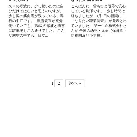
久々の寒波に、少し驚いたのは自
こんばんわ 雪もひと段落で安心
分だけではないと思うのですが。
している駒澤です。 少し時間は
少し尻の筋肉痛が残っている、専
経ちましたが 1月5日の新聞に
務の中江です。 融雪装置が充分
「なりたい職業調査」 が発表と出
働いていても、第1級の寒波と粉雪
ていました。 第一生命株式会社さ
に駐車場もこの通りでした。 こん
んが 全国の幼児・児童（保育園・
な寒空の中でも、目立…
幼稚園及び小学校1…
1
2
次へ »