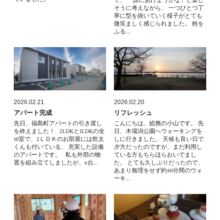
て、 「誰にあげようかな」と楽し
そうに考えながら、 一つひとつ丁
寧に型を抜いていく様子がとても
微笑ましく感じられました。 粉を
ふる…
2026.02.21
2026.02.20
アパート完成
リフレッシュ
先日、福島町アパートの引き渡し
こんにちは、総務の小山です。 先
を終えました！ 2LDKと1LDKの全
日、木場潟公園へウォーキングを
10室で、2ＬＤＫのお部屋には乾太
しに行きました。 天候も良い日で
くんも付いている、 充実した設備
夕方だったのですが、まだ利用し
のアパートです。 私も外部の物
ている方もちらほらおいでまし
置を組み立てしましたが、6台…
た。 とても久しぶりだったので、
あまり無理をせず約40分間のウォ
ーキ…