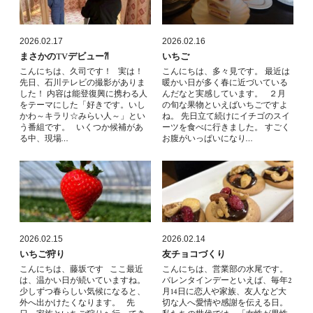
2026.02.17
2026.02.16
まさかのTVデビュー⁈
いちご
こんにちは、久司です！ 実は！
こんにちは、多々見です。 最近は
先日、石川テレビの撮影がありま
暖かい日が多く春に近づいている
した！ 内容は能登復興に携わる人
んだなと実感しています。 ２月
をテーマにした「好きです。いし
の旬な果物といえばいちごですよ
かわ～キラリ☆みらい人～」とい
ね。 先日立て続けにイチゴのスイ
う番組です。 いくつか候補があ
ーツを食べに行きました。 すごく
る中、現場…
お腹がいっぱいになり…
2026.02.15
2026.02.14
いちご狩り
友チョコづくり
こんにちは、藤坂です ここ最近
こんにちは、営業部の水尾です。
は、温かい日が続いていますね。
バレンタインデーといえば、毎年2
少しずつ春らしい気候になると、
月14日に恋人や家族、友人など大
外へ出かけたくなります。 先
切な人へ愛情や感謝を伝える日。