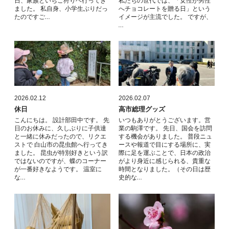
日、家族といちご狩りヘ行ってき
私たちの世代では、「女性が男性
ました。 私自身、小学生ぶりだっ
へチョコレートを贈る日」という
たのですご…
イメージが主流でした。 ですが、
…
2026.02.12
2026.02.07
休日
高市総理グッズ
こんにちは。 設計部田中です。 先
いつもありがとうございます。営
日のお休みに、久しぶりに子供達
業の駒澤です。 先日、国会を訪問
と一緒に休みだったので、リクエ
する機会がありました。 普段ニュ
ストで 白山市の昆虫館へ行ってき
ースや報道で目にする場所に、実
ました。 昆虫が特別好きという訳
際に足を運ぶことで、日本の政治
ではないのですが、蝶のコーナー
がより身近に感じられる、貴重な
が一番好きなようです。 温室に
時間となりました。（その日は歴
な…
史的な…