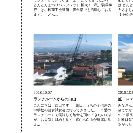
ラクターができていますよ！ 知ってましたか？
加してきた
どんどんまつりパンフレット 拡大！ 私、駒澤泰
は どん
行 は小松商工会議所 青年部でも活動しており
夕方より
ます。 どん…
【小松能
2018.10.07
2018.10.
ランチルームからの白山
虹 part
こんにちは、西出です！ 先日、うちの子供達の
みなさん
中学校の給食試食会に行ってきました。 ３階の
済ですか
ランチルームで美味しく給食を頂いてきたのです
ので 暴
が、お天気も眺めも良く 窓から白山が綺麗に見
油断は禁
え…
あがった