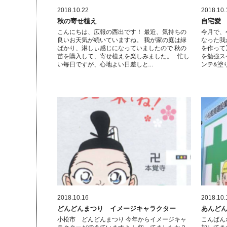
2018.10.22
2018.10.
秋の寄せ植え
自宅愛
こんにちは、広報の西出です！ 最近、気持ちの
今月で、
良いお天気が続いていますね。 我が家の庭は緑
なった我
ばかり、淋しぃ感じになっていましたので 秋の
を作って
苗を購入して、寄せ植えを楽しみました。 忙し
を勉強ス
い毎日ですが、心地よい日差しと…
ンテ&塗
2018.10.16
2018.10.
どんどんまつり イメージキャラクター
あんど
小松市 どんどんまつり 今年からイメージキャ
こんばん