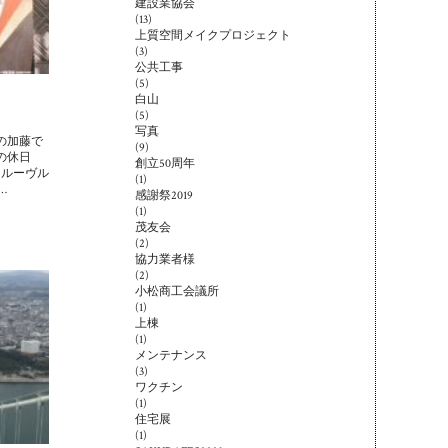
建設業協会
(13)
上質空間メイクプロジェクト
(3)
公共工事
(5)
白山
(5)
写真
の加藤で
(9)
の休日
創立50周年
『ルーヴル
(1)
…
感謝祭2019
(1)
茂友会
(2)
協力業者様
(2)
小松商工会議所
(1)
上棟
(1)
メンテナンス
(3)
ワクチン
(1)
住宅展
(1)