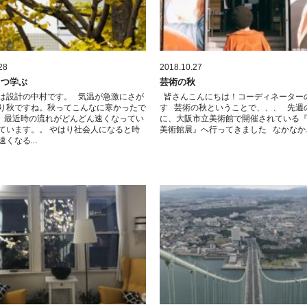
28
2018.10.27
とつ学ぶ
芸術の秋
は設計の中村です。 気温が急激にさが
皆さんこんにちは！コーディネーター
り秋ですね。秋ってこんなに寒かったで
す 芸術の秋ということで、、、 先週
 最近時の流れがどんどん速くなってい
に、大阪市立美術館で開催されている
ています。。 やはり社会人になると時
美術館展』へ行ってきました なかなか
速くなる…