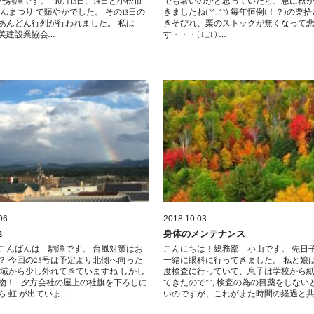
駒澤です。 10月13日、14日と小松市
でも暑いのかと思っていたら、急に秋
どんまつり で賑やかでした。 その13日の
きましたね(*^_^*) 毎年恒例(！？)の栗
あんどん行列が行われました。 私は
きそびれ、栗のストックが無くなって
美建設業協会…
す・・・(T_T) …
06
2018.10.03
2
身体のメンテナンス
こんばんは 駒澤です。 台風対策はお
こんにちは！総務部 小山です。 先日
？ 今回の25号は予定より北側へ向った
一緒に眼科に行ってきました。 私と娘
風域から少し外れてきていますね しかし
度検査に行っていて、息子は学校から
物！ 夕方会社の屋上の社旗を下ろしに
てきたので^^; 検査の為の目薬をしない
ら 虹 が出ていま…
いのですが、これがまた時間の経過と共