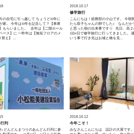
18
2018.10.17
修学旅行
今の自宅に引っ越して ちょうど10年に
こんにちは！総務部の小山です。 今朝
が家。 今年は10年を記念して？【車庫
たら双子ちゃんの卵でした♪ なんだか
】もらいました。 去年は【二階ホール
と思った朝の出来事です☆ 先日、高２
ペース】に 一昨年は【無垢フロアのメ
3泊4日で修学旅行に行ってきました。 
り替え】 …
いう事で行き先はお城と橋を見…
15
2018.10.12
ん行列
今年こそ！
わ どんどんまつりのあんどん行列に参
みなさんこんにちは 設計の大屋です。