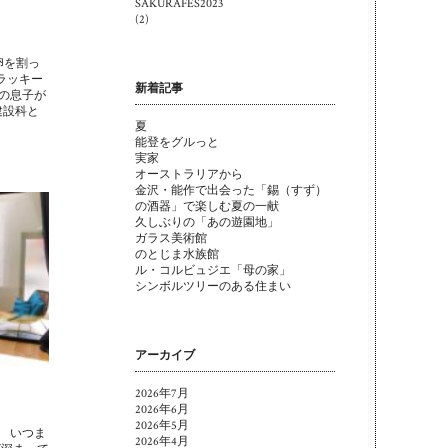
SAKURAFES2023
(2)
卵を割っ
ラッキー
新着記事
の息子が
建設科と
夏
能登をグルっと
実家
オーストラリアから
金沢・能作で出会った「錫（すず）
の酒器」で楽しむ夏の一献
久しぶりの「あの遊園地」
ガラス美術館
のとじま水族館
ル・コルビュジエ「母の家」
シンボルツリーのある住まい
アーカイブ
2026年7月
2026年6月
2026年5月
 いつま
2026年4月