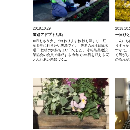
2018.10.29
2018.10.
道路アドプト活動
一日ひ
10月ももう少しで終わりますね 秋も深まり 紅
こんにち
葉を見に行きたい駒澤です。 先週の10月25日木
りすっか
曜日 秋晴の気持ちよい日でした。 小松能美建設
すかね。
業協会の会員で構成する 今年で5年目を迎える 花
く気がし
とふれあい未知づく…
の流れが