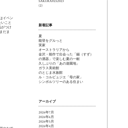
SAKURAFES2023
(2)
はイベン
たいこと
新着記事
気がつけ
てまだま
夏
能登をグルっと
実家
オーストラリアから
金沢・能作で出会った「錫（すず）
の酒器」で楽しむ夏の一献
久しぶりの「あの遊園地」
ガラス美術館
のとじま水族館
ル・コルビュジエ「母の家」
シンボルツリーのある住まい
アーカイブ
2026年7月
2026年6月
2026年5月
2026年4月