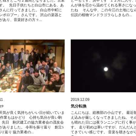
と残すところ２週間となりました。営業
どーもです、浜中です １２月に入り、
す。 先日子供たちと白山市にある、あ
んが体を芯から温めてくれる寒さにな
さんに行ってきました。 白山市中町に
たね そんな中、この今江の土地にな
ンポロプー」さんです。 沢山の楽器と
伝説の植物マンドラゴラらしきもの…
があり、音楽好きの方々…
11
2019.12.09
19
気分転換
天気が良く気持ちがいい日が続いていま
こんにちは、総務部の小山です。 最近
場作業もはかどり 心持ち気分が良い駒
え込みが厳しくなってきましたね。 そ
 先日 駒沢建工の協力業者会の茂友会
も晴れた日には夜ランニングに行く事
がありました。 令和を振り返り 創立5
す。 走り初めは寒いですが、だんだん
振り返り 協力業者の…
てきていい感じです。 音楽を聴きなが