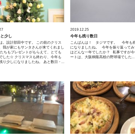
27
2019.12.25
あと少し
今年も残り数日
は。設計部田中です。 この前のクリス
こんばんは！ タジマです。 今年も
、我が家にもサンタさんが来てくれまし
になりましたね。 今年を振り返ってみ
供たちもプレゼントがもらえて、とても
はどんな一年でしたか？ 私事ですが今
でした☆ クリスマスも終わり、今年も
ートは、大阪桐蔭高校の野球場でした…
残り少しになりましたね。 あと数日・…