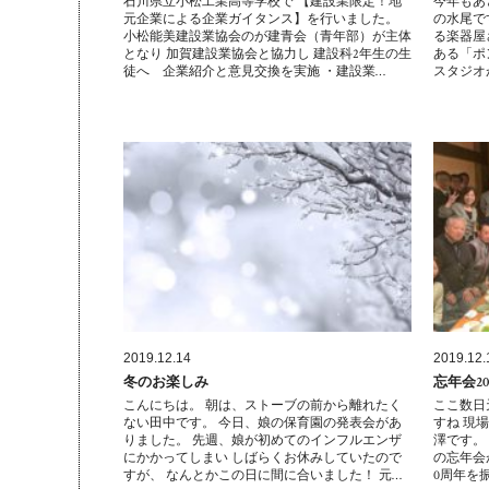
石川県立小松工業高等学校で 【建設業限定！地
今年もあ
元企業による企業ガイタンス】を行いました。
の水尾で
小松能美建設業協会のが建青会（青年部）が主体
る楽器屋
となり 加賀建設業協会と協力し 建設科2年生の生
ある「ポ
徒へ 企業紹介と意見交換を実施 ・建設業…
スタジオ
2019.12.14
2019.12.
冬のお楽しみ
忘年会20
こんにちは。 朝は、ストーブの前から離れたく
ここ数日
ない田中です。 今日、娘の保育園の発表会があ
すね 現
りました。 先週、娘が初めてのインフルエンザ
澤です。
にかかってしまい しばらくお休みしていたので
の忘年会
すが、 なんとかこの日に間に合いました！ 元…
0周年を