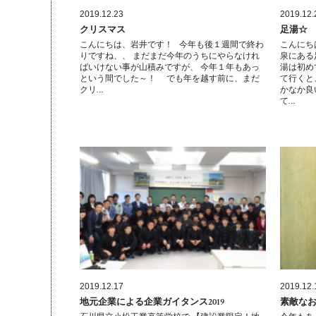
2019.12.23
2019.12.
クリスマス
足湯☆
こんにちは、岩井です！ 今年も後１週間で終わ
こんにち
りですね、、 まだまだ今年のうちにやらなけれ
泉にある
ばいけない事が山積みですが、 今年１年もあっ
湯は初め
という間でした～！ でも年を越す前に、まだ
て行くと
クリ…
かなか良
て…
2019.12.17
2019.12.
地元企業による企業ガイタンス2019
素敵な