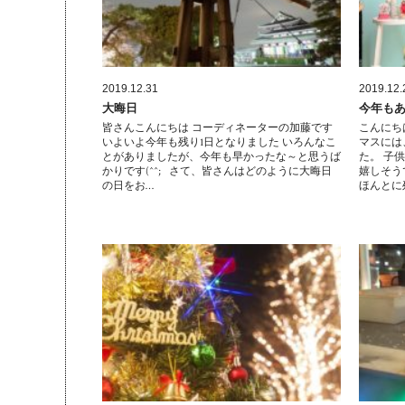
2019.12.31
2019.12.
大晦日
今年も
皆さんこんにちは コーディネーターの加藤です
こんにち
いよいよ今年も残り1日となりました いろんなこ
マスには
とがありましたが、今年も早かったな～と思うば
た。 子
かりです(^^; さて、皆さんはどのように大晦日
嬉しそう
の日をお…
ほんとに