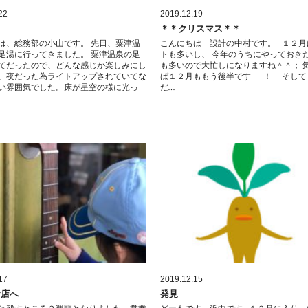
22
2019.12.19
＊＊クリスマス＊＊
は、総務部の小山です。 先日、粟津温
こんにちは 設計の中村です。 １２月
足湯に行ってきました。 粟津温泉の足
トも多いし、 今年のうちにやっておき
てだったので、どんな感じか楽しみにし
も多いので大忙しになりますね＾＾； 
、夜だった為ライトアップされていてな
ば１２月ももう後半です･･･！ そし
い雰囲気でした。床が星空の様に光っ
だ…
17
2019.12.15
お店へ
発見