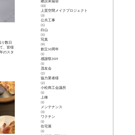
建設業協会
(13)
上質空間メイクプロジェクト
(3)
公共工事
(5)
白山
(5)
写真
残り数日
(9)
て、皆様
創立50周年
年のスタ
(1)
感謝祭2019
(1)
茂友会
(2)
協力業者様
(2)
小松商工会議所
(1)
上棟
(1)
メンテナンス
(3)
ワクチン
(1)
住宅展
(1)