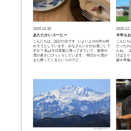
2020.12.30
2020.12.
あたたかいコーヒー
今年も
こんにちは、設計の北です いよいよ2020年が終
こんにち
わろうとしています、みなさんいかがお過ごしで
だったの
すか？ 私は今日実家に帰ってきていて、能登の
たね。 
雪の多さにびっくりしています。 明日から雪が
けば２０
また降ってくるというのでど…
越す準備