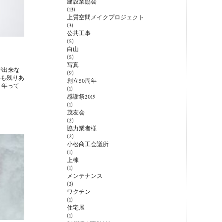
建設業協会
(13)
上質空間メイクプロジェクト
(3)
公共工事
(5)
白山
(5)
写真
が出来な
(9)
年も残りあ
創立50周年
１年って
(1)
感謝祭2019
(1)
茂友会
(2)
協力業者様
(2)
小松商工会議所
(1)
上棟
(1)
メンテナンス
(3)
ワクチン
(1)
住宅展
(1)