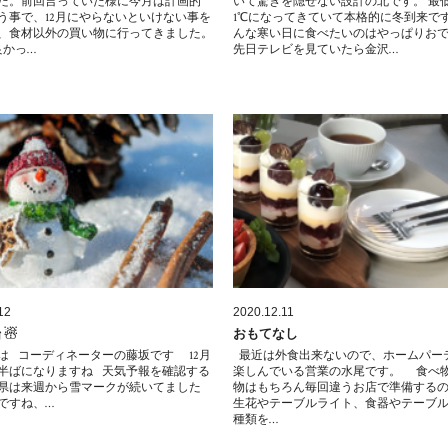
た。前回言っていた様に今月は計画的
いて驚きを隠せない設計の北です。 最
う事で、12月にやらないといけない事を
1℃になってきていて本格的に冬到来で
、食材以外の買い物に行ってきました。
んな寒い日に食べたいのはやっぱりお
かっ…
先日テレビを見ていたら金沢…
12
2020.12.11
 ☃
おもてなし
は コーディネーターの藤坂です 12月
最近は外食出来ないので、ホームパー
半ばになりますね 天気予報を確認する
楽しんでいる営業の水尾です。 食べ
県は来週から雪マークが続いてました
物はもちろん毎回違うお店で準備する
ですね、…
生花やテーブルライト、食器やテーブ
種類を…