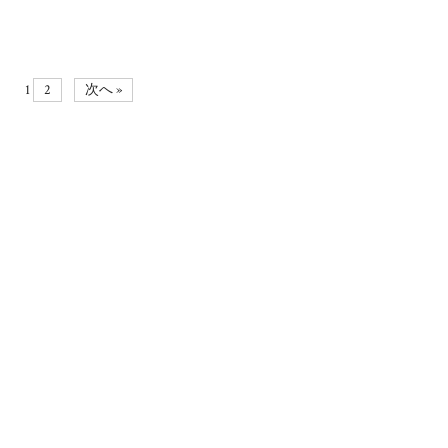
1
2
次へ »