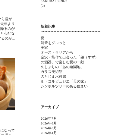
SAKURAFES2023
(2)
から雪が
は去年より
新着記事
ん降るのが
ると心配な
夏
するのが…
能登をグルっと
実家
オーストラリアから
金沢・能作で出会った「錫（すず）
の酒器」で楽しむ夏の一献
久しぶりの「あの遊園地」
ガラス美術館
のとじま水族館
ル・コルビュジエ「母の家」
シンボルツリーのある住まい
アーカイブ
2026年7月
2026年6月
2026年5月
台になって
2026年4月