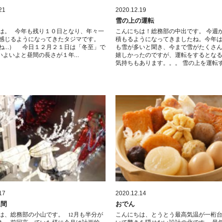
21
2020.12.19
雪の上の運転
は。 今年も残り１０日となり、年々一
こんにちは！総務部の中出です。 今週
感じるようになってきたタジマです。
積もるようになってきましたね。今年
ね…） 今日１２月２１日は「冬至」で
も雪が多いと聞き、今まで雪がたくさ
いよいよと昼間の長さが１年…
嬉しかったのですが、運転をするとな
気持ちもあります。。。 雪の上を運転
17
2020.12.14
週間
おでん
は、総務部の小山です。 12月も半分が
こんにちは、とうとう最高気温が一桁