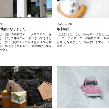
29
2020.12.28
お世話になりました
年末年始
は 設計の中村です！ クリスマス一色
こんにちは こたつから中々出ること
が一変して年末のムードになってきまし
い コーディネーターの藤坂です 今
あっという間に１２月が過ぎ去り 気が付
と3日となりました 毎年思いますが、
２０年ももう終わりで、大掃除など年を
本当に…
が全く…