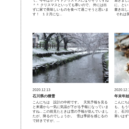
て、今年はホワイトクリスマスになりそうですね
過ぎまし
＾＾ クリスマスといっても寒いので、 外には出
に、とい
ずに家で美味しいものを食べて過ごそうと思いま
書き出し
す！ １２月にな…
それは良
2020.12.13
2020.12.
石川県の積雪
年末年始
こんにちは 設計の中村です。 天気予報を見る
こんにち
と来週から一気に気温が下がる予報になっていま
も、もう
すね… この前見たときは雪の予報が並んでいまし
と、石川
たが、降るのでしょうか。 雪は季節を感じるの
寒いはず
で好きですが、…