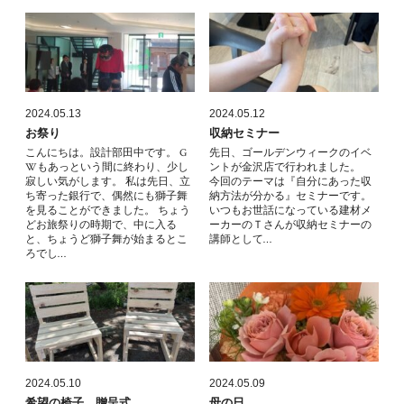
2024.05.13
2024.05.12
お祭り
収納セミナー
こんにちは。設計部田中です。 G
先日、ゴールデンウィークのイベ
Wもあっという間に終わり、少し
ントが金沢店で行われました。
寂しい気がします。 私は先日、立
今回のテーマは『自分にあった収
ち寄った銀行で、偶然にも獅子舞
納方法が分かる』セミナーです。
を見ることができました。 ちょう
いつもお世話になっている建材メ
どお旅祭りの時期で、中に入る
ーカーのＴさんが収納セミナーの
と、ちょうど獅子舞が始まるとこ
講師として…
ろでし…
2024.05.10
2024.05.09
希望の椅子 贈呈式
母の日