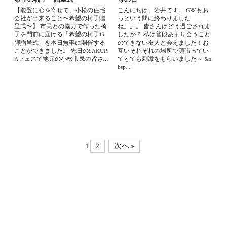
【能登に心を寄せて、小松の住宅
こんにちは、岩井です。 GWもあ
会社が出来ること〜希望の椅子贈
っという間に終わりました
呈式〜】 市民との協力で作った椅
ね。。。 皆さんはどう過ごされま
子を門前に届ける「希望の椅子15
したか？ 私は普段あまり会うこと
脚贈呈式」を本日無事に開催する
のできない友人と会えました！お
ことができました。 先日のSAKUR
互いそれぞれの場所で頑張ってい
Aフェスで地元の小松市民の皆さ…
てとても刺激をもらいました～ &n
bsp…
1
2
次へ »