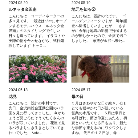
2024.05.20
2024.05.19
ルネッタ金沢南
地元を知る②
こんにちは、コーディネーターの
こんにちは、設計の北です。 ゴ
多々見です。 最近は6/29にオープ
ールデンウィークですが、毎年能
ンするモデルハウス「ルネッタ金
登へ帰省していましたが、 さす
沢南」のスタイリングで忙しい
がに今年は地震の影響で帰省する
日々を送っています。 イラストや
のが難しかったので、金沢で過ご
実際の物を合わせながら、試行錯
しました。 家族が金沢へ来た…
誤しています キャロ…
2024.05.18
2024.05.17
花見
母の日
こんにちは、設計の中村です。
５月はさわやかな日が続き、心も
先日、金沢南総合運動公園のバラ
とても穏やかな日が続いている
園を見に行ってきました。 今がち
営業の水尾です。 ５月は皐月と
ょうど見ごろだそうでたくさんの
も呼ばれ、節は仲夏にあたる。初
バラが咲いていました。 花屋で見
夏といいたくなる日もあり、新た
るバラより生き生きとしていてき
な季節を迎えるのにワクワクしま
れいでした。 &nbs…
すね。 先日の１２日は、母…