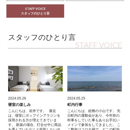
STAFF VOICE
スタッフのひとり言
スタッフのひとり言
STAFF VOICE
2024.05.26
2024.05.25
寝室の楽しみ
町内行事
こんにちは、岩井です。 最近
こんにちは、総務の小山です。 先
は、寝室にポップインアラジンを
日町内の運動会があり、今年班の
採用される方が増えてきていま
幹事をしていた事もありお手伝い
す。 新築の場合、打合せ中に商品
メインで参加をしてきました。 こ
を選んでいただくと投影したいサ
こ数年はコロナ禍で、どこの町内