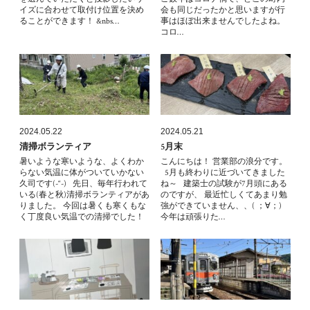
イズに合わせて取付け位置を決め
会も同じだったかと思いますが行
ることができます！ &nbs…
事はほぼ出来ませんでしたよね。
コロ…
2024.05.22
2024.05.21
清掃ボランティア
5月末
暑いような寒いような、よくわか
こんにちは！ 営業部の浪分です。
らない気温に体がついていかない
5月も終わりに近づいてきました
久司です(-“-) 先日、毎年行われて
ね～ 建築士の試験が7月頭にある
いる(春と秋)清掃ボランティアがあ
のですが、 最近忙しくてあまり勉
りました。 今回は暑くも寒くもな
強ができていません、、( ；∀；)
く丁度良い気温での清掃でした！
今年は頑張りた…