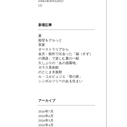
SAKURAFES2023
(2)
新着記事
夏
能登をグルっと
実家
オーストラリアから
金沢・能作で出会った「錫（すず）
の酒器」で楽しむ夏の一献
久しぶりの「あの遊園地」
ガラス美術館
のとじま水族館
ル・コルビュジエ「母の家」
シンボルツリーのある住まい
アーカイブ
2026年7月
2026年6月
2026年5月
2026年4月