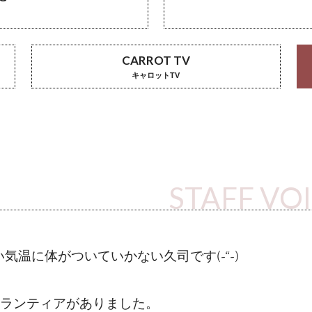
CARROT TV
キャロットTV
STAFF VO
温に体がついていかない久司です(-“-)
ボランティアがありました。