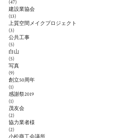
(47)
建設業協会
(13)
上質空間メイクプロジェクト
(3)
公共工事
(5)
白山
(5)
写真
(9)
創立50周年
(1)
感謝祭2019
(1)
茂友会
(2)
協力業者様
(2)
小松商工会議所