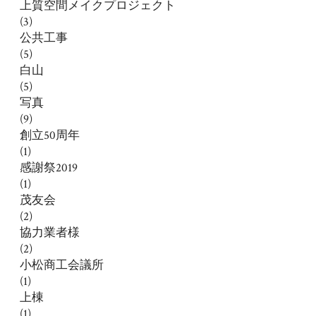
上質空間メイクプロジェクト
(3)
公共工事
(5)
白山
(5)
写真
(9)
創立50周年
(1)
感謝祭2019
(1)
茂友会
(2)
協力業者様
(2)
小松商工会議所
(1)
上棟
(1)