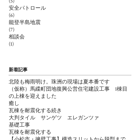
(5)
安全パトロール
(6)
能登半島地震
(7)
相談会
(1)
新着記事
北陸も梅雨明け。珠洲の現場は夏本番です
（仮称）馬緤町団地復興公営住宅建設工事 1棟目
の上棟を迎えました
癒し
瓦棟を耐震化する続き
大判タイル サンゲツ エレガンツァ
基礎工事
瓦棟を耐震化する
【小松市・擁壁工事】構造スリットから脱型まで。