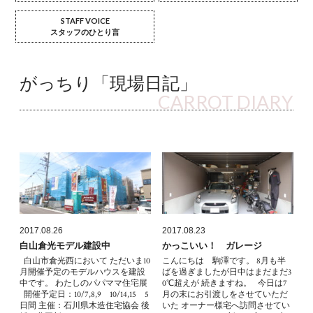
STAFF VOICE
スタッフのひとり言
がっちり「現場日記」
CARROT DIARY
2017.08.26
2017.08.23
白山倉光モデル建設中
かっこいい！ ガレージ
白山市倉光西において ただいま10
こんにちは 駒澤です。 8月も半
月開催予定のモデルハウスを建設
ばを過ぎましたが日中はまだまだ3
中です。 わたしのパパママ住宅展
0℃超えが 続きますね。 今日は7
開催予定日：10/7,8,9 10/14,15 5
月の末にお引渡しをさせていただ
日間 主催：石川県木造住宅協会 後
いた オーナー様宅へ訪問させてい