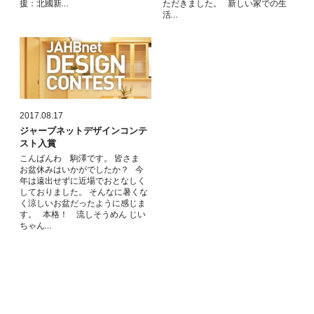
援：北國新…
ただきました。 新しい家での生
活…
2017.08.17
ジャーブネットデザインコンテ
スト入賞
こんばんわ 駒澤です。 皆さま
お盆休みはいかがでしたか？ 今
年は遠出せずに近場でおとなしく
しておりました。 そんなに暑くな
く涼しいお盆だったように感じま
す。 本格！ 流しそうめん じい
ちゃん…