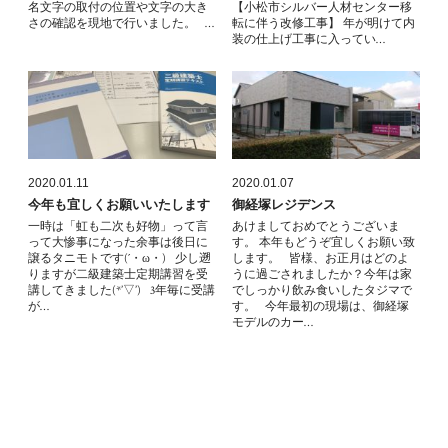
名文字の取付の位置や文字の大き
【小松市シルバー人材センター移
さの確認を現地で行いました。 …
転に伴う改修工事】 年が明けて内
装の仕上げ工事に入ってい…
2020.01.11
2020.01.07
今年も宜しくお願いいたします
御経塚レジデンス
一時は「虹も二次も好物」って言
あけましておめでとうございま
って大惨事になった余事は後日に
す。 本年もどうぞ宜しくお願い致
譲るタニモトです(´・ω・) 少し遡
します。 皆様、お正月はどのよ
りますが二級建築士定期講習を受
うに過ごされましたか？今年は家
講してきました(*’▽’) 3年毎に受講
でしっかり飲み食いしたタジマで
が…
す。 今年最初の現場は、御経塚
モデルのカー…