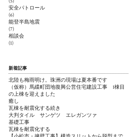
(5)
安全パトロール
(6)
能登半島地震
(7)
相談会
(1)
新着記事
北陸も梅雨明け。珠洲の現場は夏本番です
（仮称）馬緤町団地復興公営住宅建設工事 1棟目
の上棟を迎えました
癒し
瓦棟を耐震化する続き
大判タイル サンゲツ エレガンツァ
基礎工事
瓦棟を耐震化する
【小松市・擁壁工事】構造スリットから脱型まで。