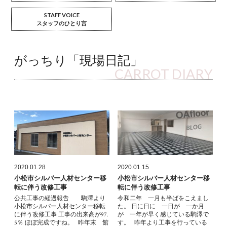
STAFF VOICE
スタッフのひとり言
がっちり「現場日記」
CARROT DIARY
2020.01.28
2020.01.15
小松市シルバー人材センター移
小松市シルバー人材センター移
転に伴う改修工事
転に伴う改修工事
公共工事の経過報告 駒澤より
令和二年 一月も半ばをこえまし
小松市シルバー人材センター移転
た。 日に日に 一日が 一か月
に伴う改修工事 工事の出来高が97.
が 一年が早く感じている駒澤で
5％ ほぼ完成ですね。 昨年末 館
す。 昨年より工事を行っている