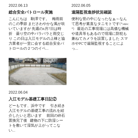
2022.06.13
2022.06.05
総合安全パトロール実施
遠隔監視進捗状況確認
こんにちは 駒澤です。 梅雨前
便利な世の中になったなぁ～なん
のこの季節 まださわやかな風が吹
て思考が素直なタニモトです(*>ω<
いていますが 先週の6月7日は時
*) 最近の工事現場には高価な機械
折 曇り空の中パラパラと雨交じ
や道具等もあるので現場に防犯も
り この日は入江モデルの上棟と協
兼ねてカメラを設置しました スマ
力業者が一堂に会する総合安全パ
ホやPCで遠隔監視することによ
トロールの２つのイベ…
っ…
2022.06.04
入江モデル基礎工事日記②
どーもです、浜中です 引き続き
入江モデルの基礎工事の流れを紹
介したいと思います 前回の砕石
置換完了後 建物の下に防湿シー
トを敷いて湿気が上がってこな
い…