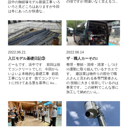
の頃ですが 間違いなく言えるコ…
設中の御経塚モデル新築工事 いろ
いろと見どころはありますが今回
は冬にあったか快適な…
2022.06.21
2022.06.14
入江モデル基礎日記③
ザ・職人カーその2
どーもです、浜中です 前回は捨
整理・整頓・清掃・清潔・しつけ
てコンクリートでした 今回から
5S運動に取り組んでいるナカエで
いよいよ本格的な基礎工事 鉄筋
す。 建設業は物作りの部分で職
工事になります 捨てコンクリー
人さんと言われる各専門業者さん
トに付けてある墨を基準に &n…
の 技能に大きく依存しているのは
事実です。 この材料でこんな形に
加工して納めたいん…