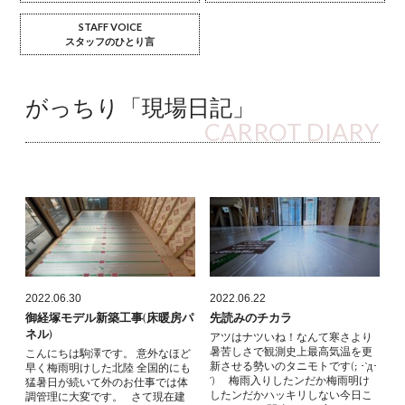
STAFF VOICE
スタッフのひとり言
がっちり「現場日記」
CARROT DIARY
2022.06.30
2022.06.22
御経塚モデル新築工事(床暖房パ
先読みのチカラ
ネル)
アツはナツいね！なんて寒さより
暑苦しさで観測史上最高気温を更
こんにちは駒澤です。 意外なほど
新させる勢いのタニモトです(; ･`д･
早く梅雨明けした北陸 全国的にも
´) 梅雨入りしたンだか梅雨明け
猛暑日が続いて外のお仕事では体
したンだかハッキリしない今日こ
調管理に大変です。 さて現在建