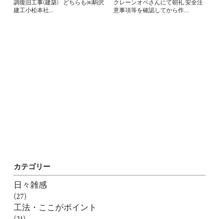
調復旧工事(建築) どちらも㈱駒沢
クレーンオペさんにて朝礼 安全注
建工小松本社…
意事項等を確認してから作…
カテゴリー
日々雑感
(27)
工法・ここがポイント
(21)