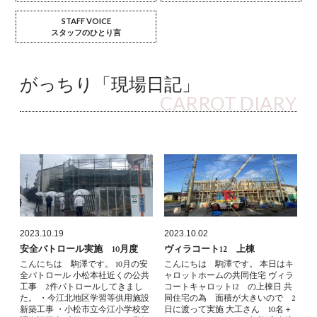
STAFF VOICE
スタッフのひとり言
がっちり「現場日記」
CARROT DIARY
2023.10.19
2023.10.02
安全パトロール実施 10月度
ヴィラコート12 上棟
こんにちは 駒澤です。 10月の安
こんにちは 駒澤です。 本日はキ
全パトロール 小松本社近くの公共
ャロットホームの共同住宅 ヴィラ
工事 2件パトロールしてきまし
コートキャロット12 の上棟日 共
た。 ・今江北地区学習等供用施設
同住宅の為 面積が大きいので 2
新築工事 ・小松市立今江小学校空
日に渡って実施 大工さん 10名＋