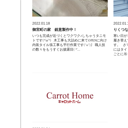
2022.01.18
2022.01.
御宮町の家 鋭意製作中！
りくつな
いつも完成が近づくとワクワク♪しちゃうタニモ
寒い日が
トです(*’ω’*) 木工事も大詰めに来てOPENに向け
履き替え
内装タイル張工事も平行作業です(^o^)丿 職人技
す。 さ
の数々をもうすぐお披露目( *´…
にはタイ
ごとに吊