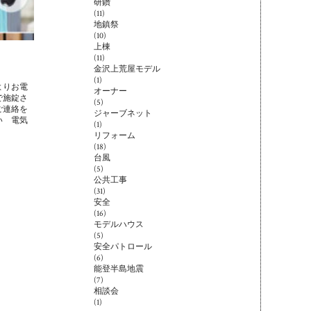
研鑽
(11)
地鎮祭
(10)
上棟
(11)
金沢上荒屋モデル
(1)
よりお電
オーナー
で施錠さ
(5)
ご連絡を
ジャーブネット
い 電気
(1)
リフォーム
(18)
台風
(5)
公共工事
(31)
安全
(16)
モデルハウス
(5)
安全パトロール
(6)
能登半島地震
(7)
相談会
(1)