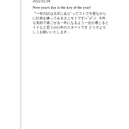
2022.01.04
New year’s day is the key of the year!
〝一年の計は元旦にあり”ってコトで今更ながら
に計画を練ってみるタニモトです(=ﾟωﾟ)ﾉ 今年
も笑顔で過ごせる一年になるよう一念が通じると
イイなと思う2022年のスタートです どうぞよろ
しくお願いいたします…