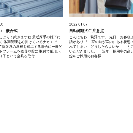
10
2022.01.07
3 嵌合式
自動施錠のご注意点
しばらく続きますね 最近厚手の靴下に
こんにちわ 駒澤です。 先日 お客様
て 体調管理を心掛けているナカエで
話があり 「 家の鍵が室内にある状態
て折版系の屋根を施工する場合に一般的
れてしまい どうしたらよいか 」 と
トフレームを鉄骨や梁に 取付て1山葺く
いただきました。 近年 採用率の高
り子という金具を取付 …
錠をご採用のお客様…