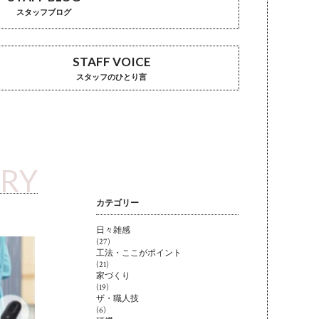
スタッフブログ
STAFF VOICE
スタッフのひとり言
ARY
カテゴリー
日々雑感
(27)
工法・ここがポイント
(21)
家づくり
(19)
ザ・職人技
(6)