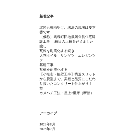
新着記事
北陸も梅雨明け。珠洲の現場は夏本
番です
（仮称）馬緤町団地復興公営住宅建
設工事 1棟目の上棟を迎えました
癒し
瓦棟を耐震化する続き
大判タイル サンゲツ エレガンツ
ァ
基礎工事
瓦棟を耐震化する
【小松市・擁壁工事】構造スリット
から脱型まで。美観と品質にこだわ
り抜いたコンクリート仕上がり！
蟹
カメハチ工法・屋上2重床（断熱）
アーカイブ
2026年8月
2026年7月