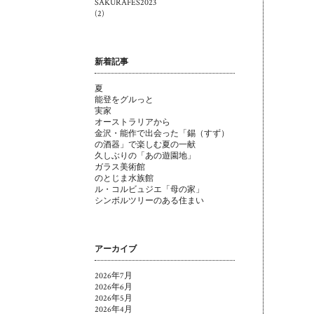
SAKURAFES2023
(2)
新着記事
夏
能登をグルっと
実家
オーストラリアから
金沢・能作で出会った「錫（すず）
の酒器」で楽しむ夏の一献
久しぶりの「あの遊園地」
ガラス美術館
のとじま水族館
ル・コルビュジエ「母の家」
シンボルツリーのある住まい
アーカイブ
2026年7月
2026年6月
2026年5月
2026年4月