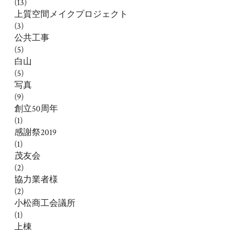
(13)
上質空間メイクプロジェクト
(3)
公共工事
(5)
白山
(5)
写真
(9)
創立50周年
(1)
感謝祭2019
(1)
茂友会
(2)
協力業者様
(2)
小松商工会議所
(1)
上棟