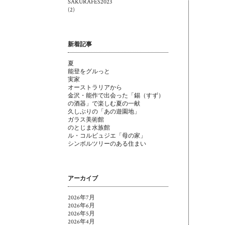
SAKURAFES2023
(2)
新着記事
夏
能登をグルっと
実家
オーストラリアから
金沢・能作で出会った「錫（すず）
の酒器」で楽しむ夏の一献
久しぶりの「あの遊園地」
ガラス美術館
のとじま水族館
ル・コルビュジエ「母の家」
シンボルツリーのある住まい
アーカイブ
2026年7月
2026年6月
2026年5月
2026年4月