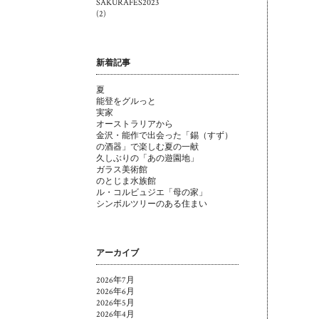
SAKURAFES2023
(2)
新着記事
夏
能登をグルっと
実家
オーストラリアから
金沢・能作で出会った「錫（すず）
の酒器」で楽しむ夏の一献
久しぶりの「あの遊園地」
ガラス美術館
のとじま水族館
ル・コルビュジエ「母の家」
シンボルツリーのある住まい
アーカイブ
2026年7月
2026年6月
2026年5月
2026年4月