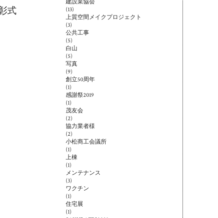
建設業協会
彰式
(13)
上質空間メイクプロジェクト
(3)
公共工事
(5)
白山
(5)
写真
(9)
創立50周年
(1)
感謝祭2019
(1)
茂友会
(2)
協力業者様
(2)
小松商工会議所
(1)
上棟
(1)
メンテナンス
(3)
ワクチン
(1)
住宅展
(1)