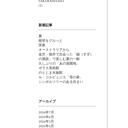
SAKURAFES2023
(2)
新着記事
夏
能登をグルっと
実家
オーストラリアから
金沢・能作で出会った「錫（すず）
の酒器」で楽しむ夏の一献
久しぶりの「あの遊園地」
ガラス美術館
のとじま水族館
ル・コルビュジエ「母の家」
シンボルツリーのある住まい
アーカイブ
2026年7月
2026年6月
2026年5月
2026年4月