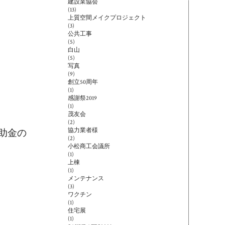
建設業協会
(13)
上質空間メイクプロジェクト
(3)
公共工事
(5)
白山
(5)
写真
(9)
創立50周年
(1)
感謝祭2019
(1)
茂友会
(2)
協力業者様
助金の
(2)
小松商工会議所
(1)
上棟
(1)
メンテナンス
(3)
ワクチン
(1)
住宅展
(1)