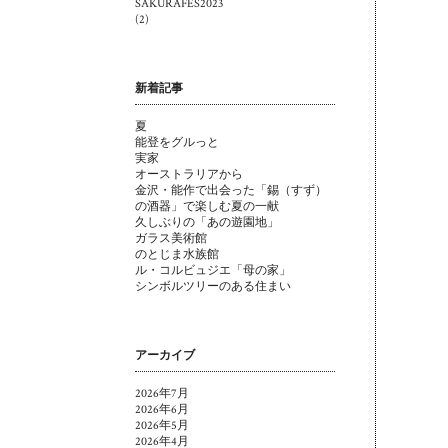
SAKURAFES2023
(2)
新着記事
夏
能登をグルっと
実家
オーストラリアから
金沢・能作で出会った「錫（すず）
の酒器」で楽しむ夏の一献
久しぶりの「あの遊園地」
ガラス美術館
のとじま水族館
ル・コルビュジエ「母の家」
シンボルツリーのある住まい
アーカイブ
2026年7月
2026年6月
2026年5月
2026年4月