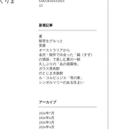
くりま
SAKURAFES2023
(2)
新着記事
夏
能登をグルっと
実家
オーストラリアから
金沢・能作で出会った「錫（すず）
の酒器」で楽しむ夏の一献
久しぶりの「あの遊園地」
ガラス美術館
のとじま水族館
ル・コルビュジエ「母の家」
シンボルツリーのある住まい
アーカイブ
2026年7月
2026年6月
2026年5月
2026年4月