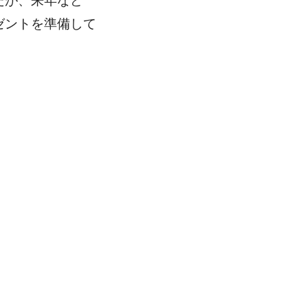
たが、来年など
ゼントを準備して
。