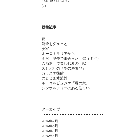
SAKURAFES2023
(2)
新着記事
夏
能登をグルっと
実家
オーストラリアから
金沢・能作で出会った「錫（すず）
の酒器」で楽しむ夏の一献
久しぶりの「あの遊園地」
ガラス美術館
のとじま水族館
ル・コルビュジエ「母の家」
シンボルツリーのある住まい
アーカイブ
2026年7月
2026年6月
2026年5月
2026年4月