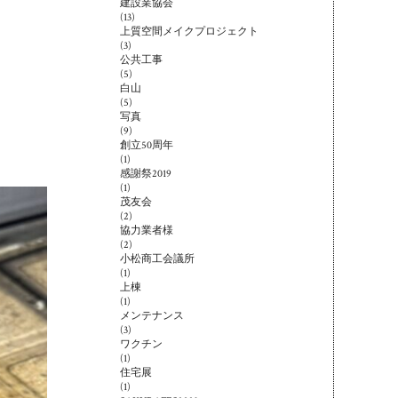
建設業協会
(13)
上質空間メイクプロジェクト
(3)
公共工事
(5)
白山
(5)
写真
(9)
創立50周年
(1)
感謝祭2019
(1)
茂友会
(2)
協力業者様
(2)
小松商工会議所
(1)
上棟
(1)
メンテナンス
(3)
ワクチン
(1)
住宅展
(1)