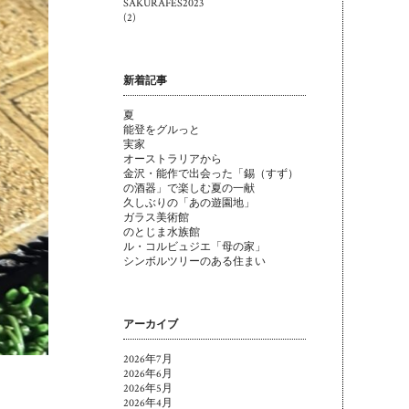
SAKURAFES2023
(2)
新着記事
夏
能登をグルっと
実家
オーストラリアから
金沢・能作で出会った「錫（すず）
の酒器」で楽しむ夏の一献
久しぶりの「あの遊園地」
ガラス美術館
のとじま水族館
ル・コルビュジエ「母の家」
シンボルツリーのある住まい
アーカイブ
2026年7月
2026年6月
2026年5月
2026年4月