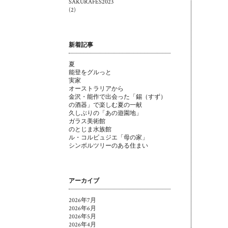
SAKURAFES2023
(2)
新着記事
夏
能登をグルっと
実家
オーストラリアから
金沢・能作で出会った「錫（すず）
の酒器」で楽しむ夏の一献
久しぶりの「あの遊園地」
ガラス美術館
のとじま水族館
ル・コルビュジエ「母の家」
シンボルツリーのある住まい
アーカイブ
2026年7月
2026年6月
2026年5月
2026年4月