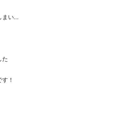
しまい…
した
です！