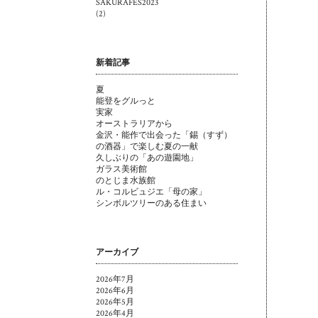
SAKURAFES2023
(2)
新着記事
夏
能登をグルっと
実家
オーストラリアから
金沢・能作で出会った「錫（すず）
の酒器」で楽しむ夏の一献
久しぶりの「あの遊園地」
ガラス美術館
のとじま水族館
ル・コルビュジエ「母の家」
シンボルツリーのある住まい
アーカイブ
2026年7月
2026年6月
2026年5月
2026年4月