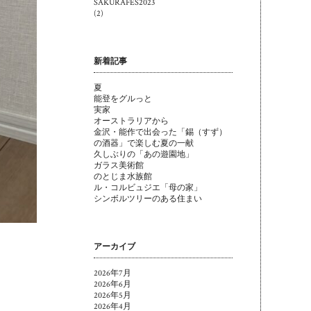
SAKURAFES2023
(2)
新着記事
夏
能登をグルっと
実家
オーストラリアから
金沢・能作で出会った「錫（すず）
の酒器」で楽しむ夏の一献
久しぶりの「あの遊園地」
ガラス美術館
のとじま水族館
ル・コルビュジエ「母の家」
シンボルツリーのある住まい
アーカイブ
2026年7月
2026年6月
2026年5月
2026年4月