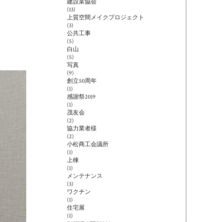
建設業協会
(13)
上質空間メイクプロジェクト
(3)
公共工事
(5)
白山
(5)
写真
(9)
創立50周年
(1)
感謝祭2019
(1)
茂友会
(2)
協力業者様
(2)
小松商工会議所
(1)
上棟
(1)
メンテナンス
(3)
ワクチン
(1)
住宅展
(1)