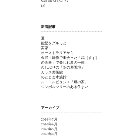
SAKURAFES2023
(2)
新着記事
夏
能登をグルっと
実家
オーストラリアから
金沢・能作で出会った「錫（すず）
の酒器」で楽しむ夏の一献
久しぶりの「あの遊園地」
ガラス美術館
のとじま水族館
ル・コルビュジエ「母の家」
シンボルツリーのある住まい
アーカイブ
2026年7月
2026年6月
2026年5月
2026年4月