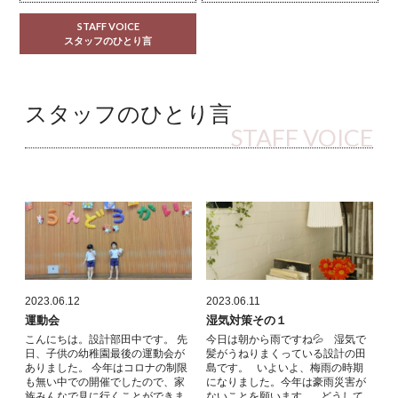
STAFF VOICE
スタッフのひとり言
スタッフのひとり言
STAFF VOICE
2023.06.12
2023.06.11
運動会
湿気対策その１
こんにちは。設計部田中です。 先
今日は朝から雨ですね💦 湿気で
日、子供の幼稚園最後の運動会が
髪がうねりまくっている設計の田
ありました。 今年はコロナの制限
島です。 いよいよ、梅雨の時期
も無い中での開催でしたので、家
になりました。今年は豪雨災害が
族みんなで見に行くことができま
ないことを願います。 どうして