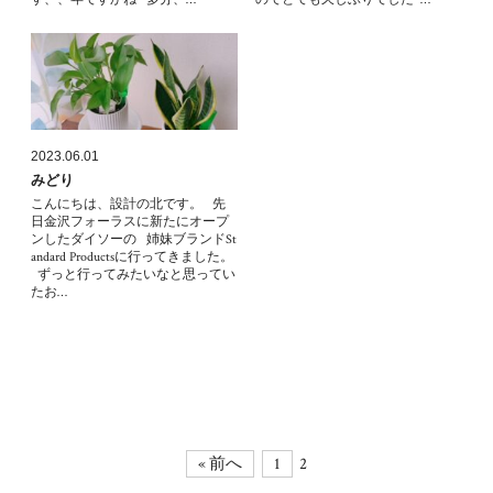
2023.06.01
みどり
こんにちは、設計の北です。 先
日金沢フォーラスに新たにオープ
ンしたダイソーの 姉妹ブランドSt
andard Productsに行ってきました。
ずっと行ってみたいなと思ってい
たお…
2
« 前へ
1