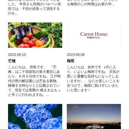
した。 年長さん恒例のバルーン演
も梅雨のこの時期はお家の中…
技では、子供が頑張って演技する
のを…
2023.06.10
2023.06.08
芒種
梅雨
こんにちは。 田島です。 「芒
こんにちは、岩井です 6月に入
種」は二十四節気の第９番目にあ
り、いよいよ梅雨ですね。 天気が
たり、６月６日頃ですね。 江戸時
悪いと憂鬱な気持ちになってしま
代の歴の解説書には芒ある穀物、
いますが、、 なにか楽しいことを
稼種する時なりとと記載されてい
見つけて、梅雨に負けずにいきた
て、現在では実際の 種まきはもっ
いと思います！
と早くに行われますね。…