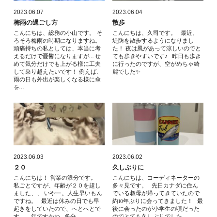
2023.06.07
2023.06.04
梅雨の過ごし方
散歩
こんにちは、総務の小山です。 そ
こんにちは、久司です。 最近、
ろそろ梅雨の時期になりますね。
堤防を散歩するようになりまし
頭痛持ちの私としては、本当に考
た！ 夜は風があって涼しいのでと
えるだけで憂鬱になりますが… せ
ても歩きやすいです♪ 昨日も歩き
めて気分だけでも上がる様に工夫
に行ったのですが、空がめちゃ綺
して乗り越えたいです！ 例えば、
麗でした✨
雨の日も外出が楽しくなる様に傘
を…
2023.06.03
2023.06.02
２０
久しぶりに
こんにちは！ 営業の浪分です。
こんにちは、コーディネーターの
私ごとですが、年齢が２０を超し
多々見です。 先日カナダに住ん
ました、、 いやー。人生早いもん
でいる叔母が帰ってきていたので
ですね。 最近は休みの日でも早
約10年ぶりに会ってきました！ 最
起きをしていたので、へとへとで
後に会ったのが小学生の頃だった
す、、年ですかね 多分、…
のでとても久しぶりでした …