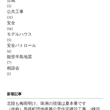
台風
(5)
公共工事
(31)
安全
(16)
モデルハウス
(5)
安全パトロール
(6)
能登半島地震
(7)
相談会
(1)
新着記事
北陸も梅雨明け。珠洲の現場は夏本番です
（仮称）馬緤町団地復興公営住宅建設工事 1棟目