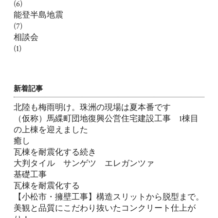
(6)
能登半島地震
(7)
相談会
(1)
新着記事
北陸も梅雨明け。珠洲の現場は夏本番です
（仮称）馬緤町団地復興公営住宅建設工事 1棟目
の上棟を迎えました
癒し
瓦棟を耐震化する続き
大判タイル サンゲツ エレガンツァ
基礎工事
瓦棟を耐震化する
【小松市・擁壁工事】構造スリットから脱型まで。
美観と品質にこだわり抜いたコンクリート仕上が