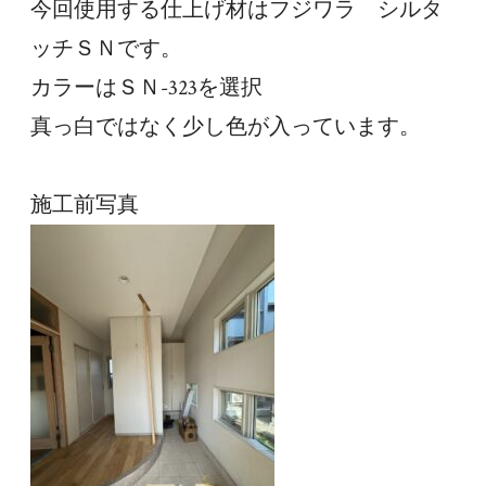
今回使用する仕上げ材はフジワラ　シルタ
ッチＳＮです。
カラーはＳＮ-323を選択
真っ白ではなく少し色が入っています。
施工前写真